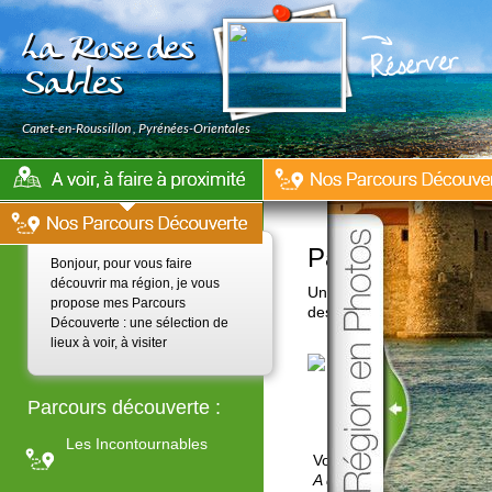
La Rose des
Sables
Canet-en-Roussillon
,
Pyrénées-Orientales
Parcours décou
Bonjour, pour vous faire
découvrir ma région, je vous
Une sélection des lieux à 
propose mes Parcours
des Sables'
Découverte : une sélection de
lieux à voir, à visiter
Banyuls-sur-Mer
Parcours découverte :
Les Incontournables
Voluptueuse Méditerrané
A quelques kilomètres de 