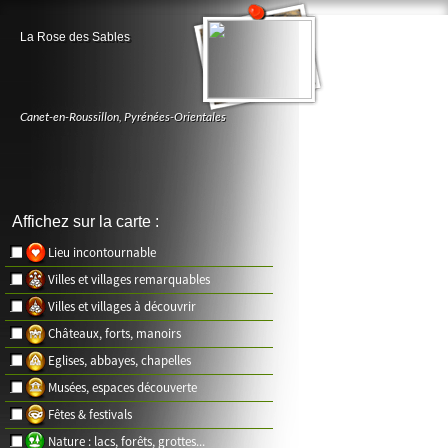
La Rose des Sables
Canet-en-Roussillon
,
Pyrénées-Orientales
Affichez sur la carte :
Lieu incontournable
Villes et villages remarquables
Villes et villages à découvrir
Châteaux, forts, manoirs
Eglises, abbayes, chapelles
Musées, espaces découverte
Fêtes & festivals
Nature : lacs, forêts, grottes...