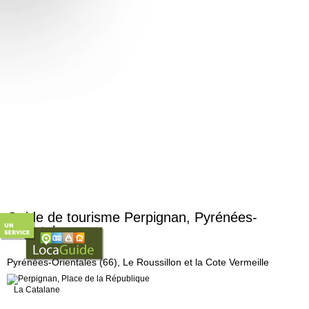
Guide de tourisme Perpignan, Pyrénées-
Orientales
Perpignan, 66000
Pyrénées-Orientales (66), Le Roussillon et la Cote Vermeille
La Catalane
Située entre la mer et les montagnes Pyrénéennes,