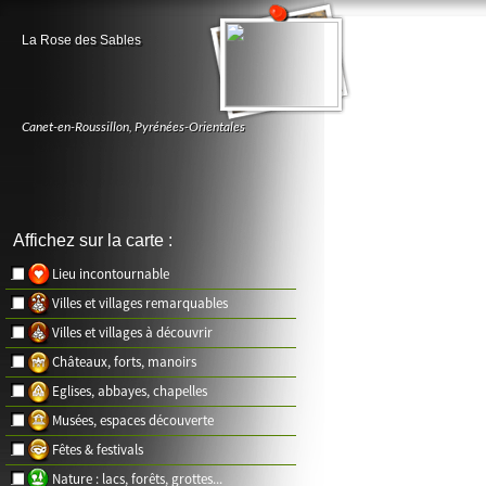
La Rose des Sables
Canet-en-Roussillon
,
Pyrénées-Orientales
Affichez sur la carte :
Lieu incontournable
Villes et villages remarquables
Villes et villages à découvrir
Châteaux, forts, manoirs
Eglises, abbayes, chapelles
Musées, espaces découverte
Fêtes & festivals
Nature : lacs, forêts, grottes...