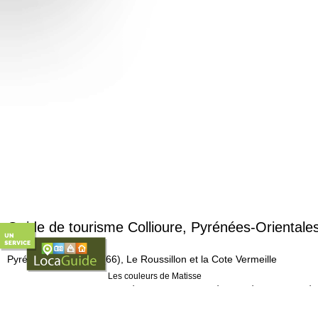
Guide de tourisme Collioure, Pyrénées-Orientale
Collioure, 66190
Pyrénées-Orientales (66), Le Roussillon et la Cote Vermeille
Les couleurs de Matisse
Baignée par le soleil et la Méditerranée,
Collioure
dévo
Ses rues anciennes, ses maisons fleuries, son château 